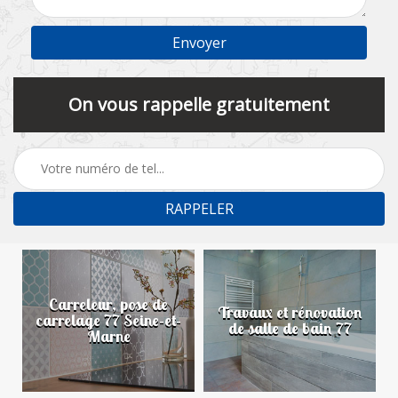
On vous rappelle gratuitement
Carreleur, pose de
n
Travaux et rénovation
carrelage 77 Seine-et-
de salle de bain 77
Marne