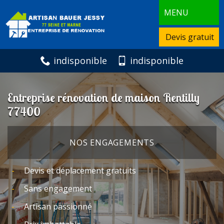
MENU
Devis gratuit
indisponible
indisponible
Entreprise rénovation de maison Rentilly
77400
NOS ENGAGEMENTS
Devis et déplacement gratuits
Sans engagement
Artisan passionné