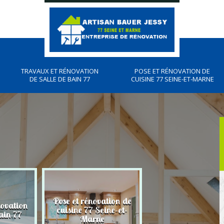
TRAVAUX ET RÉNOVATION
POSE ET RÉNOVATION DE
DE SALLE DE BAIN 77
CUISINE 77 SEINE-ET-MARNE
Pose et rénovation de
novation
Plombier, travau
cuisine 77 Seine-et-
ain 77
plomberies 77
Marne