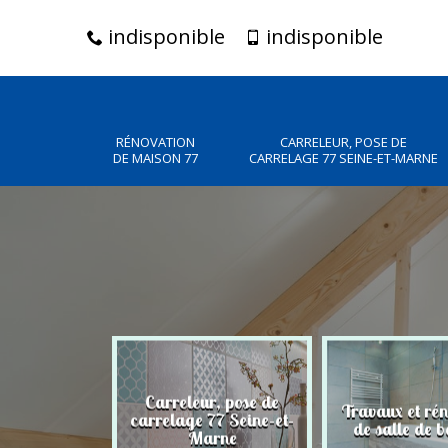
indisponible
indisponible
RÉNOVATION
CARRELEUR, POSE DE
DE MAISON 77
CARRELAGE 77 SEINE-ET-MARNE
Carreleur, pose de
n de maison
Travaux et ré
carrelage 77 Seine-et-
77
de salle de b
Marne