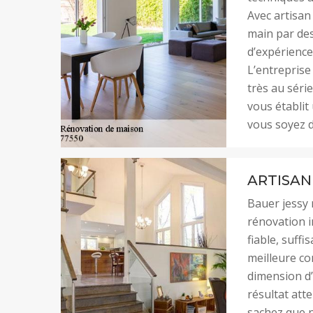
Avec artisan
main par des
d’expérience 
L’entreprise
très au séri
vous établit
vous soyez d
ARTISAN
Bauer jessy 
rénovation i
fiable, suffi
meilleure con
dimension d’u
résultat att
sachez que n