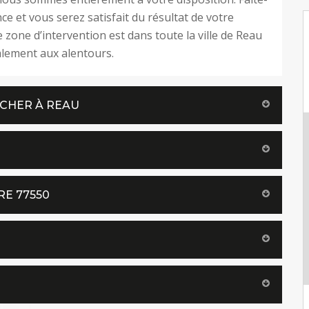
ce et vous serez satisfait du résultat de votre
e zone d’intervention est dans toute la ville de Reau
lement aux alentours.
 CHER À REAU
RE 77550