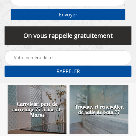
On vous rappelle gratuitement
Carreleur, pose de
n
Travaux et rénovation
carrelage 77 Seine-et-
de salle de bain 77
Marne