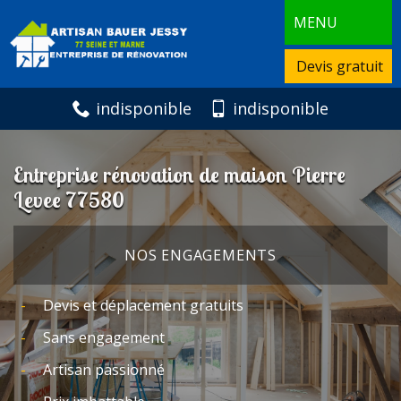
MENU
Devis gratuit
indisponible
indisponible
Entreprise rénovation de maison Pierre
Levee 77580
NOS ENGAGEMENTS
Devis et déplacement gratuits
Sans engagement
Artisan passionné