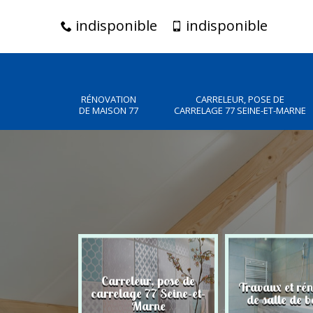
indisponible
indisponible
RÉNOVATION
CARRELEUR, POSE DE
DE MAISON 77
CARRELAGE 77 SEINE-ET-MARNE
Carreleur, pose de
n de maison
Travaux et ré
carrelage 77 Seine-et-
77
de salle de b
Marne