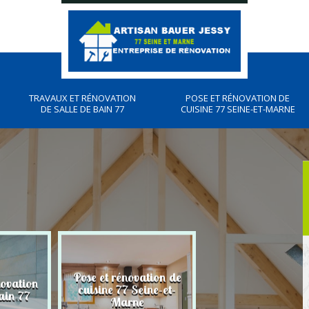
TRAVAUX ET RÉNOVATION
POSE ET RÉNOVATION DE
DE SALLE DE BAIN 77
CUISINE 77 SEINE-ET-MARNE
Pose et rénovation de
novation
Plombier, travau
cuisine 77 Seine-et-
ain 77
plomberies 77
Marne