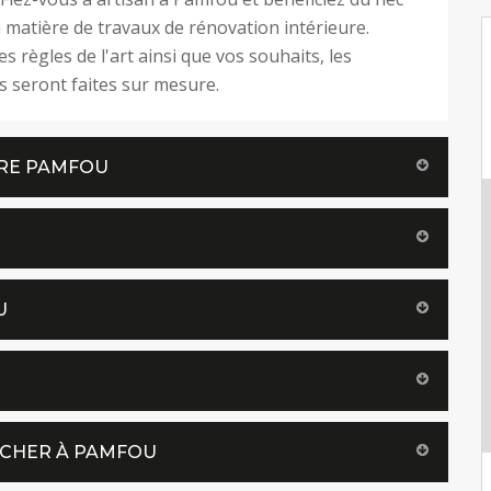
n matière de travaux de rénovation intérieure.
s règles de l'art ainsi que vos souhaits, les
s seront faites sur mesure.
URE PAMFOU
U
 CHER À PAMFOU