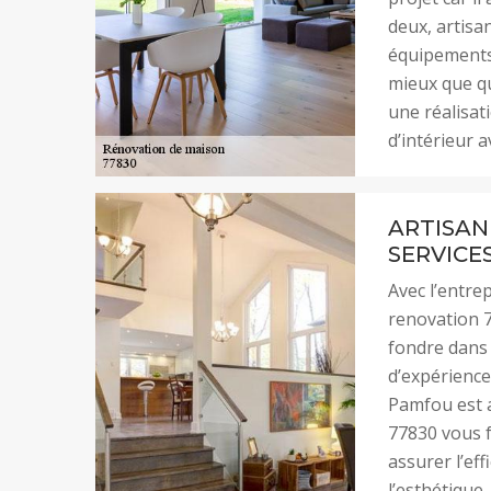
deux, artisa
équipements 
mieux que qu
une réalisat
d’intérieur 
ARTISAN
SERVICE
Avec l’entre
renovation 
fondre dans 
d’expérience
Pamfou est a
77830 vous f
assurer l’eff
l’esthétique