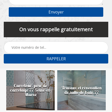
On vous rappelle gratuitement
Carreleur, pose de
n
Travaux et rénovation
carrelage 77 Seine-et-
de salle de bain 77
Marne