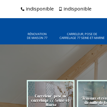
indisponible
indisponible
RÉNOVATION
CARRELEUR, POSE DE
DE MAISON 77
CARRELAGE 77 SEINE-ET-MARNE
Carreleur, pose de
n de maison
Travaux et ré
carrelage 77 Seine-et-
77
de salle de b
Marne