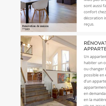
sont aussi f
confort chez
décoration i
reçus.
RÉNOVA
APPART
Un apparteme
habiter un o
ou changer l
possible en 
d’un apparte
appartement.
en demandant
en la matièr
vie en assur