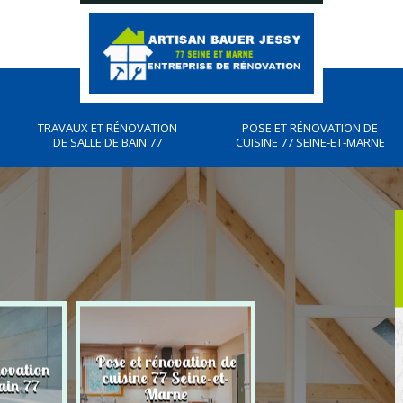
TRAVAUX ET RÉNOVATION
POSE ET RÉNOVATION DE
DE SALLE DE BAIN 77
CUISINE 77 SEINE-ET-MARNE
Pose et rénovation de
novation
Plombier, travau
cuisine 77 Seine-et-
ain 77
plomberies 77
Marne