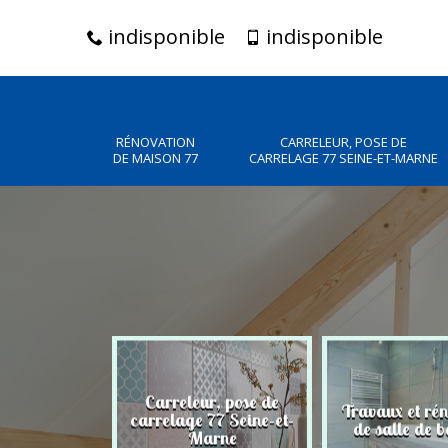
indisponible
indisponible
RÉNOVATION
CARRELEUR, POSE DE
DE MAISON 77
CARRELAGE 77 SEINE-ET-MARNE
Carreleur, pose de
n de maison
Travaux et ré
carrelage 77 Seine-et-
77
de salle de b
Marne