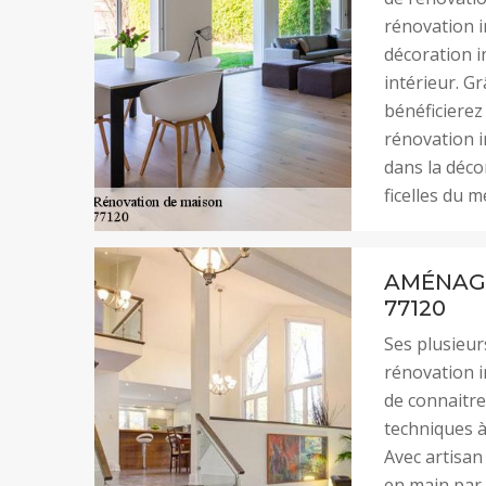
rénovation i
décoration in
intérieur. G
bénéficierez
rénovation i
dans la décor
ficelles du m
AMÉNAG
77120
Ses plusieur
rénovation i
de connaitre
techniques à
Avec artisan
en main par 