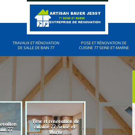
TRAVAUX ET RÉNOVATION
POSE ET RÉNOVATION DE
DE SALLE DE BAIN 77
CUISINE 77 SEINE-ET-MARNE
Pose et rénovation de
novation
Plombier, travau
cuisine 77 Seine-et-
ain 77
plomberies 77
Marne