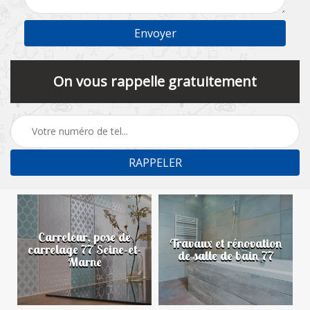
On vous rappelle gratuitement
Carreleur, pose de
n
Travaux et rénovation
carrelage 77 Seine-et-
de salle de bain 77
Marne