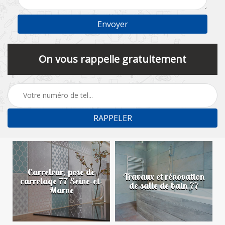
On vous rappelle gratuitement
Carreleur, pose de
n
Travaux et rénovation
carrelage 77 Seine-et-
de salle de bain 77
Marne