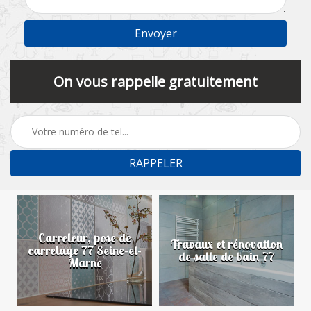
On vous rappelle gratuitement
Carreleur, pose de
n
Travaux et rénovation
carrelage 77 Seine-et-
de salle de bain 77
Marne