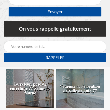
On vous rappelle gratuitement
Carreleur, pose de
n
Travaux et rénovation
carrelage 77 Seine-et-
de salle de bain 77
Marne