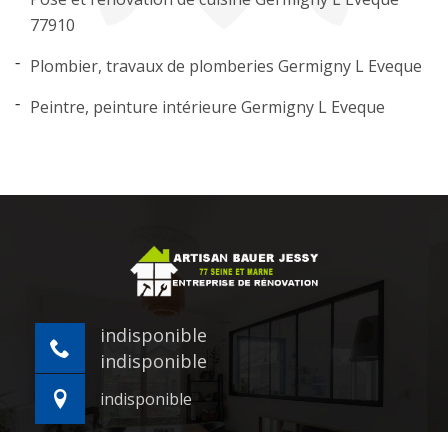
77910
Plombier, travaux de plomberies Germigny L Eveque
Peintre, peinture intérieure Germigny L Eveque
indisponible
indisponible
indisponible