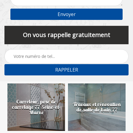
On vous rappelle gratuitement
Carreleur, pose de
n
Travaux et rénovation
carrelage 77 Seine-et-
de salle de bain 77
Marne