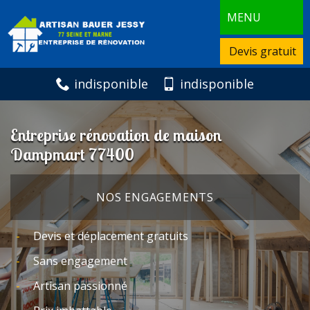
MENU
Devis gratuit
indisponible
indisponible
Entreprise rénovation de maison
Dampmart 77400
NOS ENGAGEMENTS
Devis et déplacement gratuits
Sans engagement
Artisan passionné