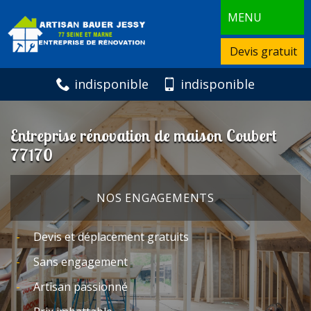
MENU
Devis gratuit
indisponible
indisponible
Entreprise rénovation de maison Coubert
77170
NOS ENGAGEMENTS
Devis et déplacement gratuits
Sans engagement
Artisan passionné