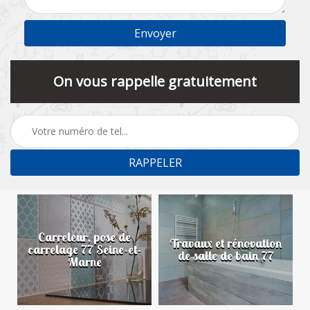
On vous rappelle gratuitement
Carreleur, pose de
n
Travaux et rénovation
carrelage 77 Seine-et-
de salle de bain 77
Marne