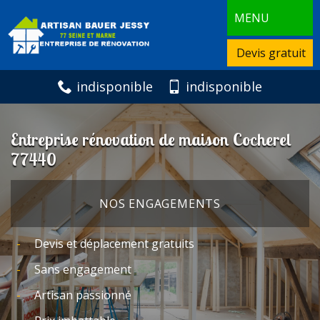
MENU
Devis gratuit
indisponible
indisponible
Entreprise rénovation de maison Cocherel
77440
NOS ENGAGEMENTS
Devis et déplacement gratuits
Sans engagement
Artisan passionné