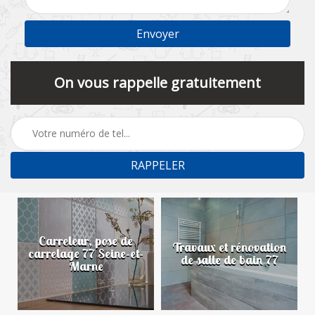
On vous rappelle gratuitement
Carreleur, pose de
n
Travaux et rénovation
carrelage 77 Seine-et-
de salle de bain 77
Marne