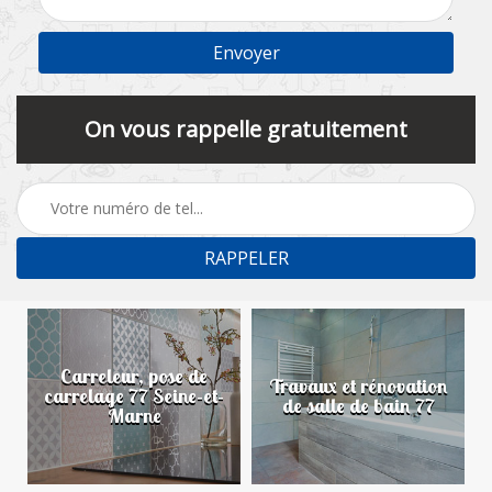
On vous rappelle gratuitement
Carreleur, pose de
n
Travaux et rénovation
carrelage 77 Seine-et-
de salle de bain 77
Marne