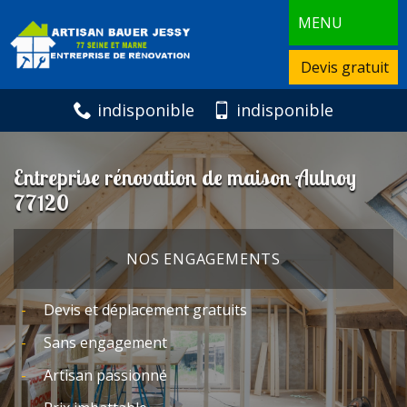
MENU
Devis gratuit
indisponible
indisponible
Entreprise rénovation de maison Aulnoy
77120
NOS ENGAGEMENTS
Devis et déplacement gratuits
Sans engagement
Artisan passionné