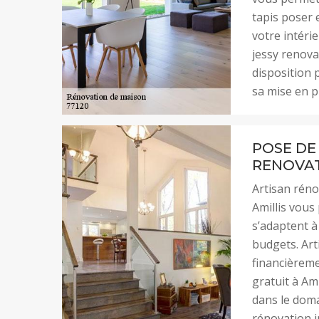
tapis poser e
votre intéri
jessy renova
disposition 
sa mise en p
POSE DE
RENOVAT
Artisan réno
Amillis vous
s’adaptent à
budgets. Art
financièreme
gratuit à Am
dans le doma
rénovation i