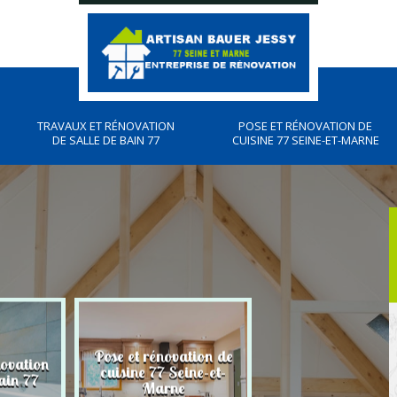
TRAVAUX ET RÉNOVATION
POSE ET RÉNOVATION DE
DE SALLE DE BAIN 77
CUISINE 77 SEINE-ET-MARNE
Pose et rénovation de
novation
Plombier, travau
cuisine 77 Seine-et-
ain 77
plomberies 77
Marne