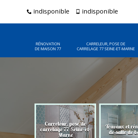
indisponible
indisponible
RÉNOVATION
CARRELEUR, POSE DE
DE MAISON 77
CARRELAGE 77 SEINE-ET-MARNE
Carreleur, pose de
n de maison
Travaux et ré
carrelage 77 Seine-et-
77
de salle de b
Marne