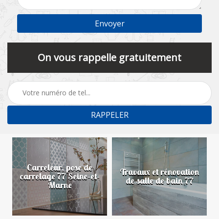
On vous rappelle gratuitement
Carreleur, pose de
n
Travaux et rénovation
carrelage 77 Seine-et-
de salle de bain 77
Marne