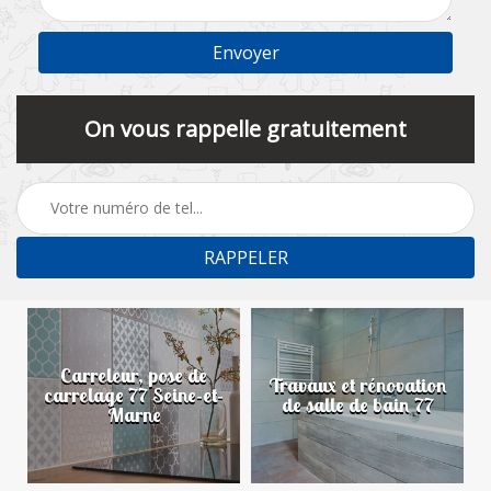
On vous rappelle gratuitement
Carreleur, pose de
n
Travaux et rénovation
carrelage 77 Seine-et-
de salle de bain 77
Marne