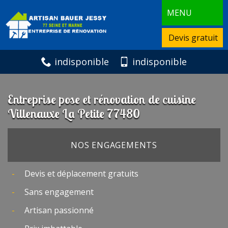
MENU
Devis gratuit
indisponible
indisponible
Entreprise pose et rénovation de cuisine
Villenauxe La Petite 77480
NOS ENGAGEMENTS
Devis et déplacement gratuits
Sans engagement
Artisan passionné