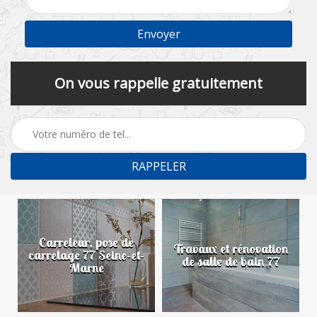
On vous rappelle gratuitement
Carreleur, pose de
n
Travaux et rénovation
carrelage 77 Seine-et-
de salle de bain 77
Marne