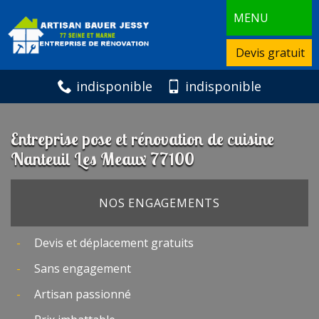
MENU
Devis gratuit
indisponible
indisponible
Entreprise pose et rénovation de cuisine
Nanteuil Les Meaux 77100
NOS ENGAGEMENTS
Devis et déplacement gratuits
Sans engagement
Artisan passionné