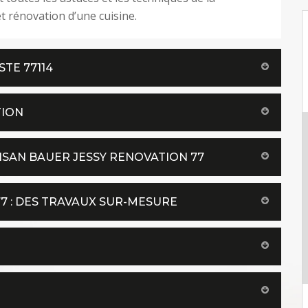
t rénovation d’une cuisine.
TE 77114
TION
ISAN BAUER JESSY RENOVATION 77
77 : DES TRAVAUX SUR-MESURE