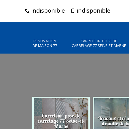
indisponible
indisponible
RÉNOVATION
CARRELEUR, POSE DE
DE MAISON 77
CARRELAGE 77 SEINE-ET-MARNE
Carreleur, pose de
n de maison
Travaux et ré
carrelage 77 Seine-et-
77
de salle de b
Marne