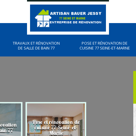
TRAVAUX ET RÉNOVATION
POSE ET RÉNOVATION DE
DE SALLE DE BAIN 77
CUISINE 77 SEINE-ET-MARNE
Pose et rénovation de
novation
Plombier, travau
cuisine 77 Seine-et-
ain 77
plomberies 77
Marne