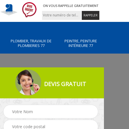
ON VOUS RAPPELLE GRATUITEMENT
PLOMBIER, TRAVAUX DE
PEINTRE, PEINTURE
PLOMBERIES 77
INTÉRIEURE 77
DEVIS GRATUIT
x de
Peintre, peinture
Rénovation de maiso
intérieure 77
77