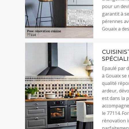
pour un devi
garantit à se
pérennes ave
Gouaix a des
CUISINIS
SPÉCIALI
Epaulé par d
à Gouaix se 
qualité répon
ardeur, dévo
est dans la p
accompagner 
le 77114. Fo
rénovation i
parfaitement