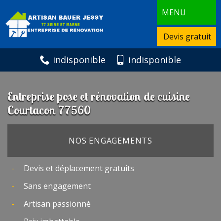
MENU
Devis gratuit
indisponible
indisponible
Entreprise pose et rénovation de cuisine
Courtacon 77560
NOS ENGAGEMENTS
Devis et déplacement gratuits
Sans engagement
Artisan passionné