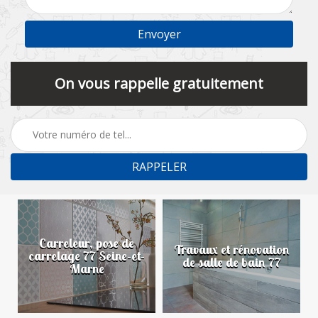
On vous rappelle gratuitement
Carreleur, pose de
n
Travaux et rénovation
carrelage 77 Seine-et-
de salle de bain 77
Marne