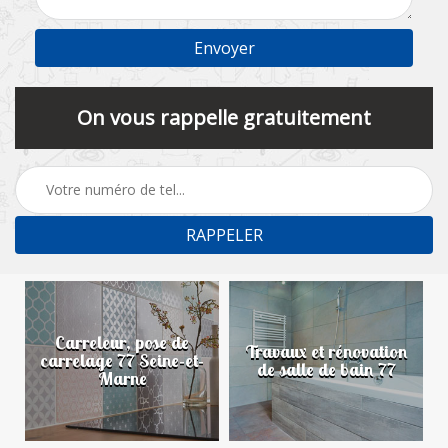
On vous rappelle gratuitement
Carreleur, pose de
n
Travaux et rénovation
carrelage 77 Seine-et-
de salle de bain 77
Marne