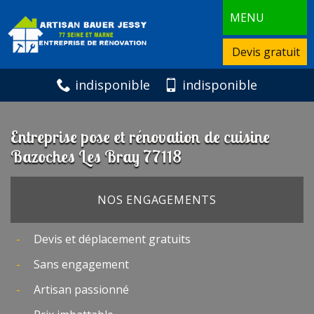
MENU
Devis gratuit
indisponible
indisponible
Entreprise pose et rénovation de cuisine
Bazoches Les Bray 77118
NOS ENGAGEMENTS
Devis et déplacement gratuits
Sans engagement
Artisan passionné