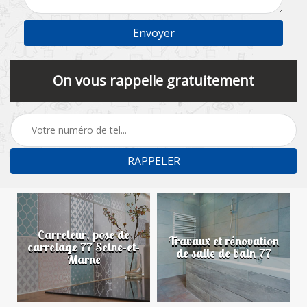
On vous rappelle gratuitement
Carreleur, pose de
n
Travaux et rénovation
carrelage 77 Seine-et-
de salle de bain 77
Marne