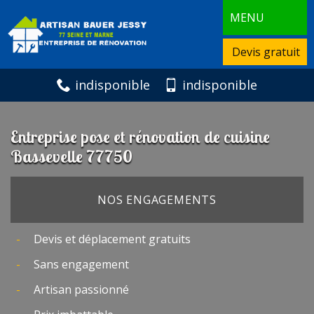
MENU
Devis gratuit
indisponible
indisponible
Entreprise pose et rénovation de cuisine
Bassevelle 77750
NOS ENGAGEMENTS
Devis et déplacement gratuits
Sans engagement
Artisan passionné