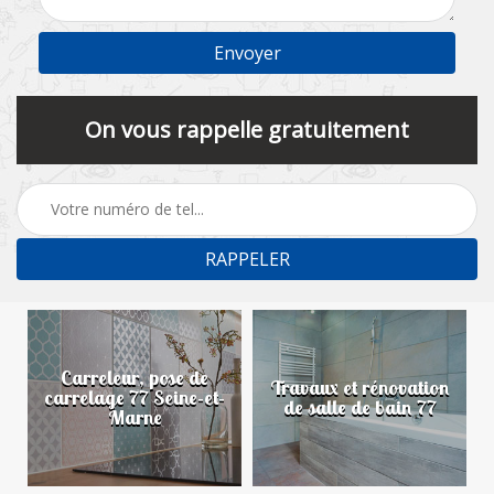
On vous rappelle gratuitement
Carreleur, pose de
n
Travaux et rénovation
carrelage 77 Seine-et-
de salle de bain 77
Marne