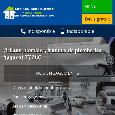
MENU
Devis gratuit
indisponible
indisponible
Artisan plombier, travaux de plomberies
Rumont 77760
NOS ENGAGEMENTS
Devis et déplacement gratuits
Sans engagement
Artisan passionné