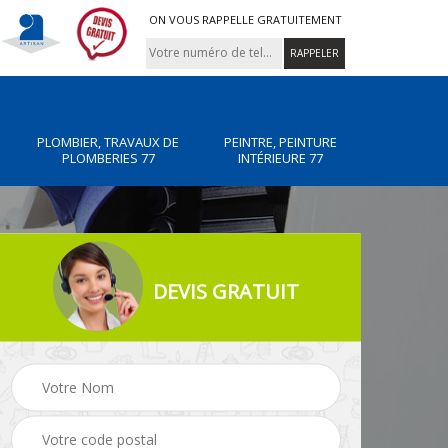
ON VOUS RAPPELLE GRATUITEMENT
PLOMBIER, TRAVAUX DE
PEINTRE, PEINTURE
PLOMBERIES 77
INTÉRIEURE 77
DEVIS GRATUIT
x de
Peintre, peinture
Rénovation de maiso
intérieure 77
77