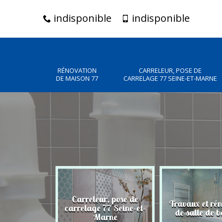
indisponible
indisponible
RÉNOVATION
CARRELEUR, POSE DE
DE MAISON 77
CARRELAGE 77 SEINE-ET-MARNE
Carreleur, pose de
n de maison
Travaux et ré
carrelage 77 Seine-et-
77
de salle de b
Marne