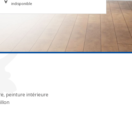
indisponible
re, peinture intérieure
llon