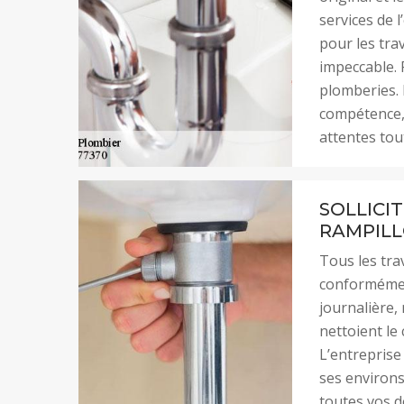
services de 
pour les tra
impeccable. 
plomberies. 
compétence, 
attentes tou
SOLLICIT
RAMPILL
Tous les tra
conformément
journalière,
nettoient le
L’entreprise
ses environs
toutes vos d