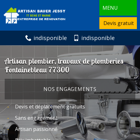
MENU
Devis gratuit
indisponible
indisponible
Artisan plombier, travaux de plomberies
Fontainebleau 77300
NOS ENGAGEMENTS
Devis et déplacement gratuits
Sans engagement
Artisan passionné