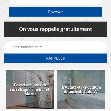
On vous rappelle gratuitement
Carreleur, pose de
n
Travaux et rénovation
carrelage 77 Seine-et-
de salle de bain 77
Marne