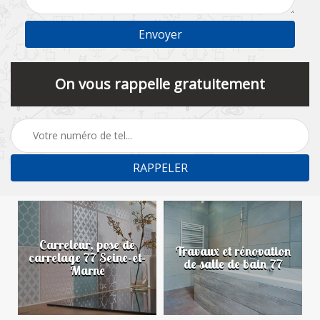
On vous rappelle gratuitement
Carreleur, pose de
n
Travaux et rénovation
carrelage 77 Seine-et-
de salle de bain 77
Marne