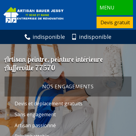
MENU
Devis gratuit
indisponible
indisponible
Artisan peintre, peinture intérieure
Aufferville 77570
NOS ENGAGEMENTS
Devis et déplacement gratuits
Sans engagement
Artisan passionné