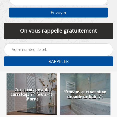
On vous rappelle gratuitement
Carreleur, pose de
n
Travaux et rénovation
carrelage 77 Seine-et-
de salle de bain 77
Marne