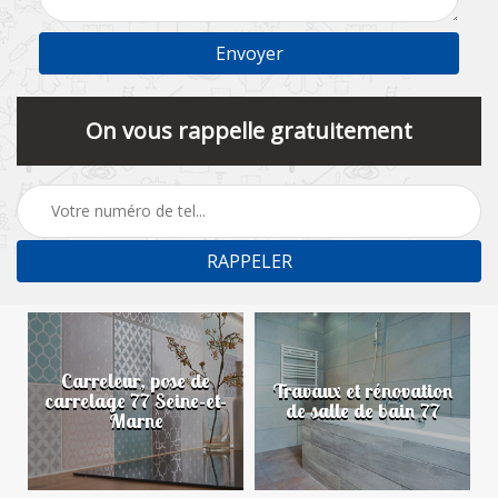
On vous rappelle gratuitement
Carreleur, pose de
n
Travaux et rénovation
carrelage 77 Seine-et-
de salle de bain 77
Marne