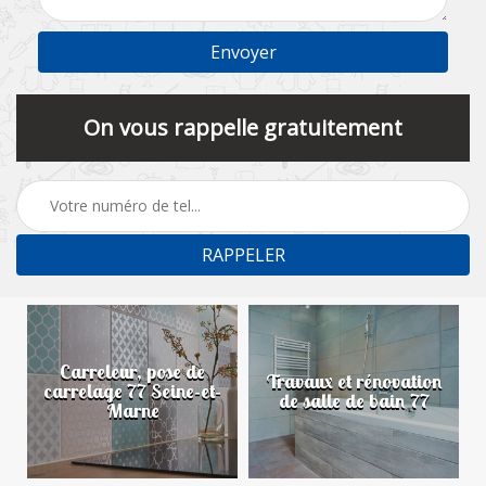
On vous rappelle gratuitement
Carreleur, pose de
n
Travaux et rénovation
carrelage 77 Seine-et-
de salle de bain 77
Marne