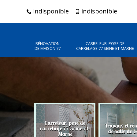
indisponible
indisponible
RÉNOVATION
CARRELEUR, POSE DE
DE MAISON 77
CARRELAGE 77 SEINE-ET-MARNE
Carreleur, pose de
n de maison
Travaux et ré
carrelage 77 Seine-et-
77
de salle de b
Marne