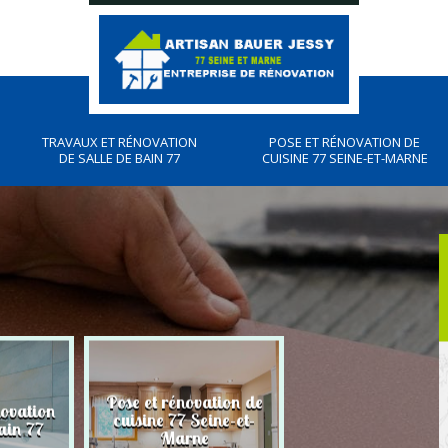
TRAVAUX ET RÉNOVATION
POSE ET RÉNOVATION DE
DE SALLE DE BAIN 77
CUISINE 77 SEINE-ET-MARNE
Pose et rénovation de
novation
Plombier, travau
cuisine 77 Seine-et-
ain 77
plomberies 77
Marne