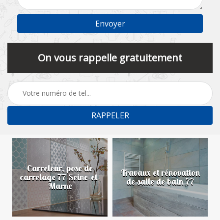
On vous rappelle gratuitement
Carreleur, pose de
n
Travaux et rénovation
carrelage 77 Seine-et-
de salle de bain 77
Marne