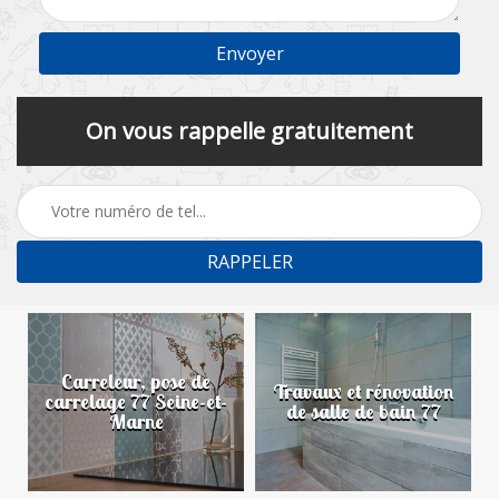
On vous rappelle gratuitement
Carreleur, pose de
n
Travaux et rénovation
carrelage 77 Seine-et-
de salle de bain 77
Marne