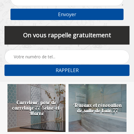
On vous rappelle gratuitement
Carreleur, pose de
n
Travaux et rénovation
carrelage 77 Seine-et-
de salle de bain 77
Marne