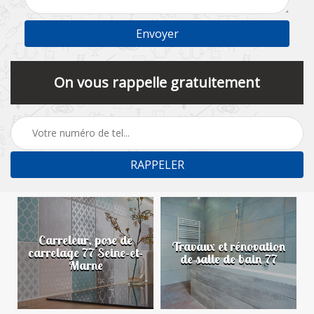
On vous rappelle gratuitement
Carreleur, pose de
n
Travaux et rénovation
carrelage 77 Seine-et-
de salle de bain 77
Marne