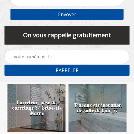
On vous rappelle gratuitement
Carreleur, pose de
n
Travaux et rénovation
carrelage 77 Seine-et-
de salle de bain 77
Marne