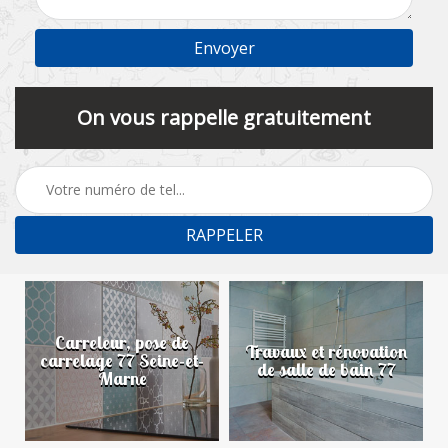
On vous rappelle gratuitement
Carreleur, pose de
n
Travaux et rénovation
carrelage 77 Seine-et-
de salle de bain 77
Marne