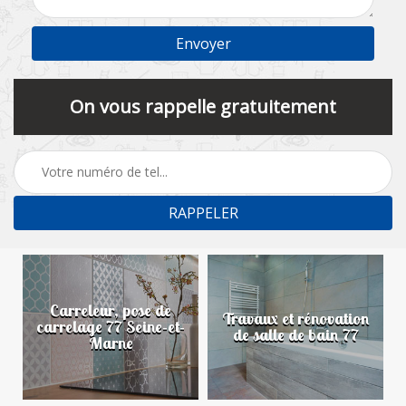
On vous rappelle gratuitement
Carreleur, pose de
n
Travaux et rénovation
carrelage 77 Seine-et-
de salle de bain 77
Marne