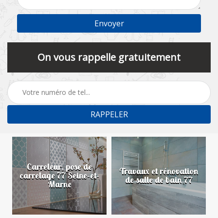
On vous rappelle gratuitement
Carreleur, pose de
n
Travaux et rénovation
carrelage 77 Seine-et-
de salle de bain 77
Marne