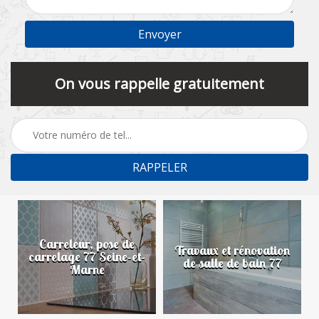
On vous rappelle gratuitement
Carreleur, pose de
n
Travaux et rénovation
carrelage 77 Seine-et-
de salle de bain 77
Marne