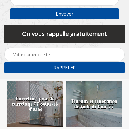
On vous rappelle gratuitement
Carreleur, pose de
n
Travaux et rénovation
carrelage 77 Seine-et-
de salle de bain 77
Marne