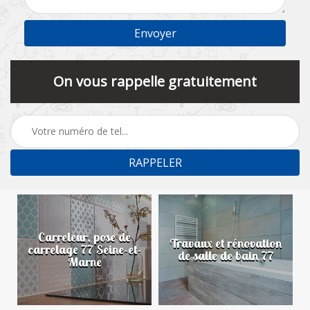
On vous rappelle gratuitement
Carreleur, pose de
n
Travaux et rénovation
carrelage 77 Seine-et-
de salle de bain 77
Marne