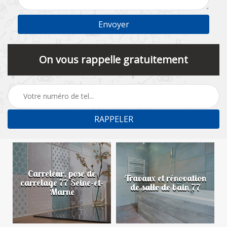
On vous rappelle gratuitement
Carreleur, pose de
n
Travaux et rénovation
carrelage 77 Seine-et-
de salle de bain 77
Marne