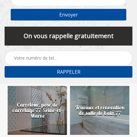
On vous rappelle gratuitement
Carreleur, pose de
n
Travaux et rénovation
carrelage 77 Seine-et-
de salle de bain 77
Marne