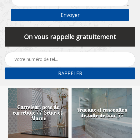
On vous rappelle gratuitement
Carreleur, pose de
n
Travaux et rénovation
carrelage 77 Seine-et-
de salle de bain 77
Marne