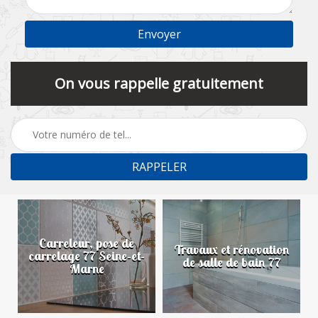
On vous rappelle gratuitement
Carreleur, pose de
n
Travaux et rénovation
carrelage 77 Seine-et-
de salle de bain 77
Marne