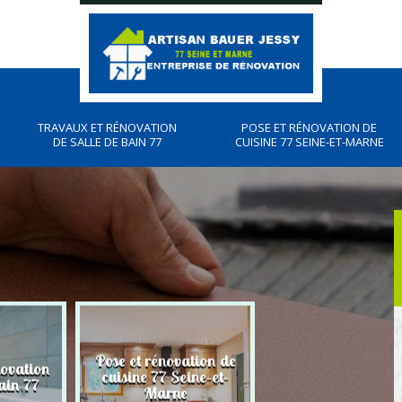
TRAVAUX ET RÉNOVATION
POSE ET RÉNOVATION DE
DE SALLE DE BAIN 77
CUISINE 77 SEINE-ET-MARNE
Pose et rénovation de
novation
Plombier, travau
cuisine 77 Seine-et-
ain 77
plomberies 77
Marne