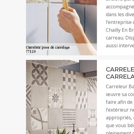
accompagner 
dans les dive
l’entreprise
Chailly En Br
carreau. Dis
aussi interv
CARRELE
CARRELA
Carreleur Ba
œuvre sa co
faire afin d
l’extérieur n
appropriés, 
que vous béné
pleinement d