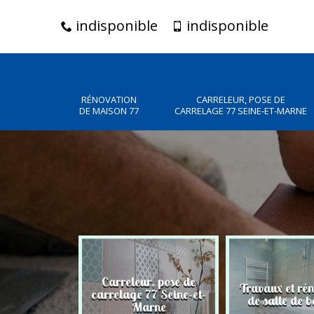
indisponible
indisponible
RÉNOVATION
CARRELEUR, POSE DE
DE MAISON 77
CARRELAGE 77 SEINE-ET-MARNE
Carreleur, pose de
n de maison
Travaux et ré
carrelage 77 Seine-et-
77
de salle de b
Marne