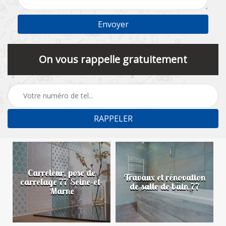
On vous rappelle gratuitement
Carreleur, pose de
n
Travaux et rénovation
carrelage 77 Seine-et-
de salle de bain 77
Marne