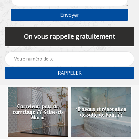
On vous rappelle gratuitement
Carreleur, pose de
n
Travaux et rénovation
carrelage 77 Seine-et-
de salle de bain 77
Marne