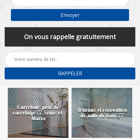
On vous rappelle gratuitement
Carreleur, pose de
n
Travaux et rénovation
carrelage 77 Seine-et-
de salle de bain 77
Marne